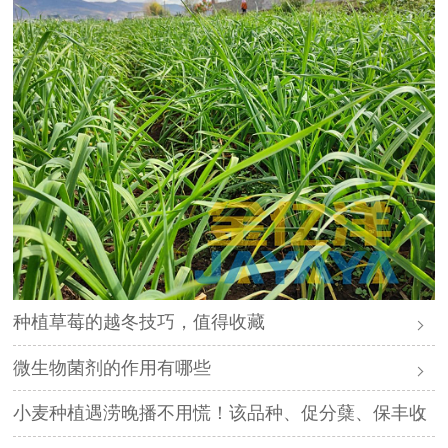
种植草莓的越冬技巧，值得收藏
微生物菌剂的作用有哪些
小麦种植遇涝晚播不用慌！该品种、促分蘖、保丰收