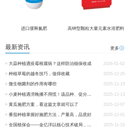
进口缓释氮肥
高钾型颗粒大量元素水溶肥料
最新资讯
更多
大蒜种植遇疫霉根腐病？这样防治稳保收成
2026-01-02
种植草莓的越冬技巧，值得收藏
2025-12-25
微生物菌剂的作用有哪些
2025-12-19
小麦种植遇涝晚播不用慌！该品种、促分蘖、保丰收
2025-12-13
黄瓜施肥方案，看这篇文章就可以了
2025-12-07
番茄种植掌握好施肥方法，产量高，品质好
2025-12-01
全国植保会——金亿洋以核心技术破局，赋能农业高质量发展
2025-11-23