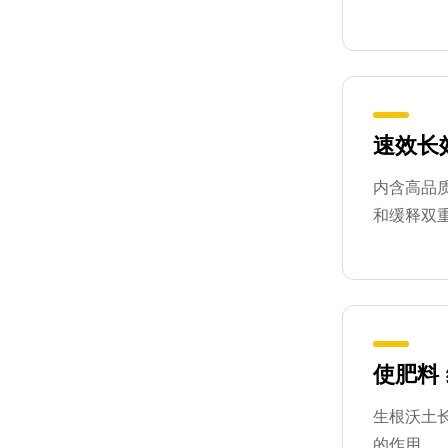
速效长
内含高品
和缓释双
使肥料
氨基酸叶面肥的具体作用？你知道吗
生根沃土
的作用。