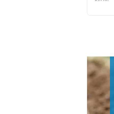
樱桃种植：如何预防樱桃流胶病？
叶菜种植：肥料选得好，收益少不了！