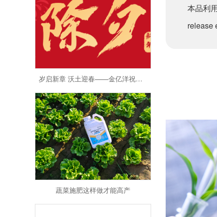
本品利用
rele
岁启新章 沃土迎春——金亿洋祝您新年快乐！
蔬菜施肥这样做才能高产