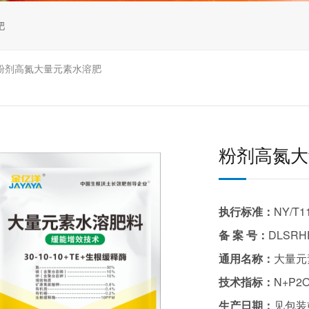
肥
粉剂高氮大量元素水溶肥
粉剂高氮大
执行标准：
NY/T1
备 案 号：
DLSRHE
通用名称：
大量元
技术指标：
N+P2
生产日期：
见包装