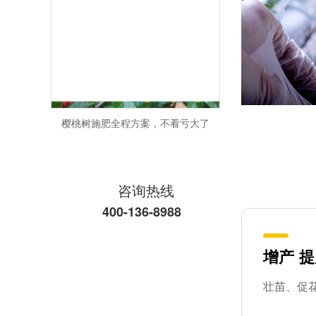
樱桃树施肥全程方案，不看亏大了
咨询热线
400-136-8988
增产
提
磷酸二氢钾造假方法，你知道几个
壮苗、促
黄瓜施肥的正确方法