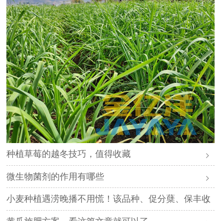
种植草莓的越冬技巧，值得收藏
微生物菌剂的作用有哪些
小麦种植遇涝晚播不用慌！该品种、促分蘖、保丰收