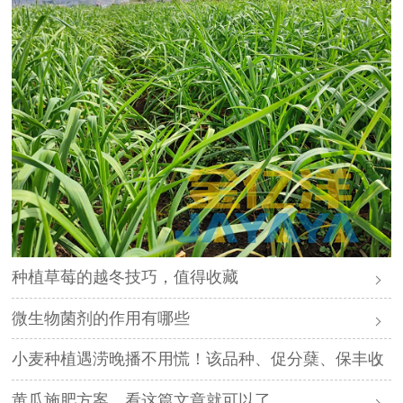
种植草莓的越冬技巧，值得收藏
微生物菌剂的作用有哪些
小麦种植遇涝晚播不用慌！该品种、促分蘖、保丰收
黄瓜施肥方案，看这篇文章就可以了