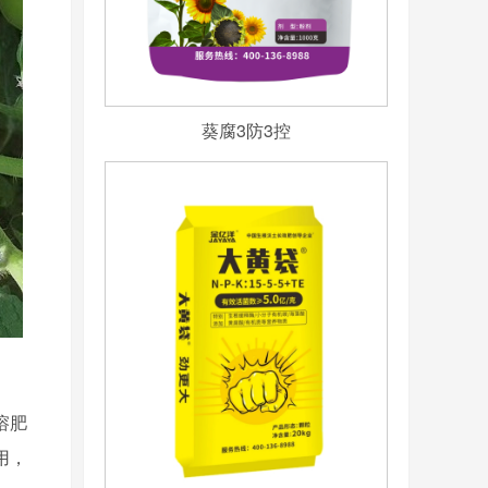
葵腐3防3控
溶肥
用，