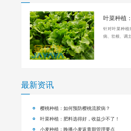
针对叶菜种植
病、壮根、调土
最新资讯
樱桃种植：如何预防樱桃流胶病？
叶菜种植：肥料选得好，收益少不了！
小麦种植：晚播小麦返青期管理要点