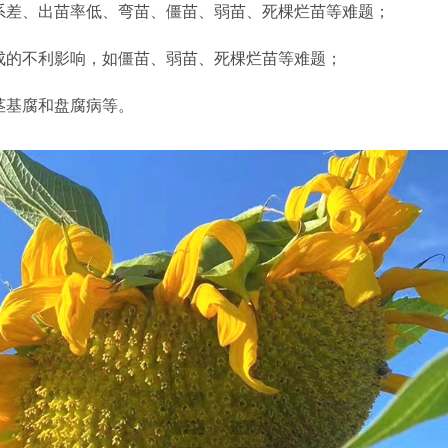
系差、出苗率低、弯苗、僵苗、弱苗、死棵烂苗等难题；
成的不利影响，如僵苗、弱苗、死棵烂苗等难题；
茎基腐和盘腐病等。