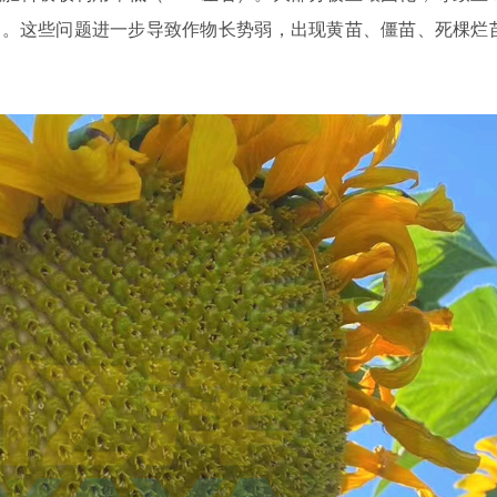
多。这些问题进一步导致作物长势弱，出现黄苗、僵苗、死棵烂