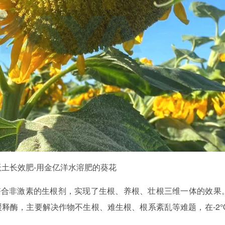
土长效肥-用金亿洋水溶肥的葵花
螯合非激素的生根剂，实现了生根、养根、壮根三维一体的效果
缓释酶，主要解决作物不生根、难生根、根系紊乱等难题，在-2