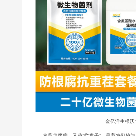
金亿洋
生根沃
食葵盘腐病，又称
“烂盘子”，是葵农们较