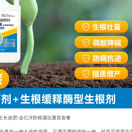
土长效肥-金亿洋防根腐抗重茬套餐
为头疼的一种土传性病害，它属于菌核病的一种，对葵花危害非