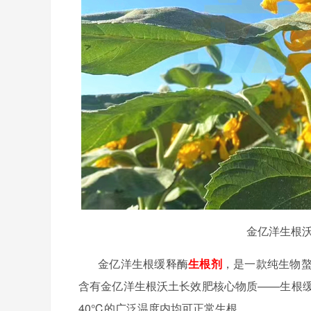
金亿洋生根沃
金亿洋生根缓释酶
生根剂
，是一款纯生物
含有金亿洋生根沃土长效肥
核心物质
——生根
40℃的广泛温度内均可正常生根。