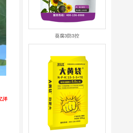
葵腐3防3控
亿洋