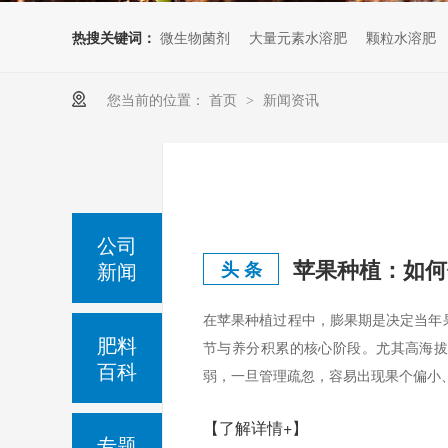
热搜关键词：
微生物菌剂
大量元素水溶肥
颗粒水溶肥
您当前的位置：
首页
新闻资讯
>
公司
苹果种植：如何
新闻
头 条
在苹果种植过程中，膨果期是决定当年
肥料
节与养分积累的核心阶段。尤其高海
百科
弱，一旦管理疏忽，容易出现果个偏小、
【了解详情+】
专题